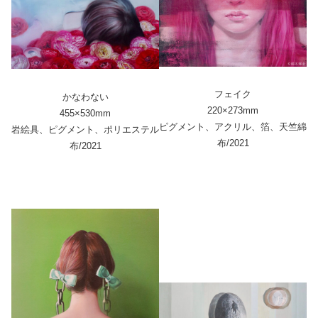
フェイク
かなわない
220×273mm
455×530mm
ピグメント、アクリル、箔、天竺綿
岩絵具、ピグメント、ポリエステル
布/2021
布/2021