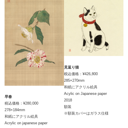
見返り猫
税込価格：¥426,800
285×270mm
和紙にアクリル絵具
Acylic on Japanese paper
早春
2018
税込価格：¥280,000
額装
278×184mm
※額装カバーはガラス仕様
和紙にアクリル絵具
Acrylic on japanese paper