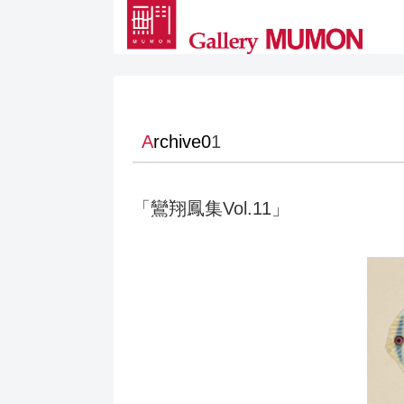
A
rchive0
1
「鸞翔鳳集Vol.11」