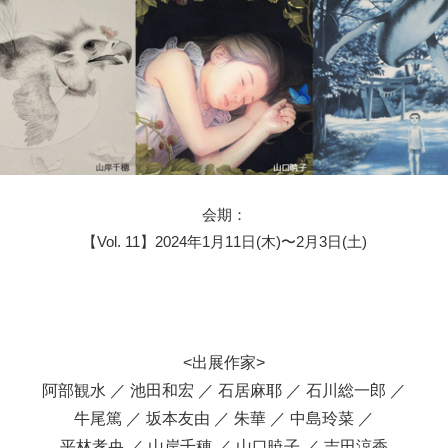
会期：
【Vol. 11】2024年1月11日(木)〜2月3日(土)
<出展作家>
阿部観水 ／ 池田和宏 ／ 石居麻耶 ／ 石川総一郎 ／
牛尾篤 ／ 坂本友由 ／ 朱華 ／ 中島玲菜 ／
平林孝央 ／ 山岸千穂 ／ 山口暁子 ／ 吉田涼香