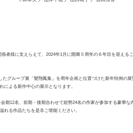
家様、関係者様に支えらえて、2024年1月に開廊５周年の６年目を迎
開催したグループ展「鸞翔鳳集」を周年企画と位置づけた新年恒例の
れによる新作中心の展示となります。
後期）の各会期12名、前期・後期合わせて総勢24名の作家が参加する豪華
溢れる作品たちを是非ご堪能ください。