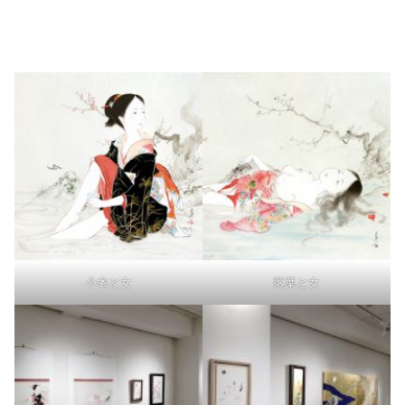
小禽と女
落葉と女