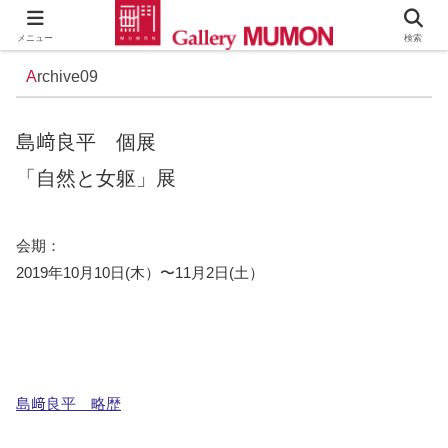
メニュー
検索
A
rchive0
9
島﨑良平 個展
「自然と女躯」展
会期：
2019年10月10日(木）〜11月2日(土）
島﨑良平 略歴