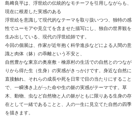
島﨑良平は、浮世絵の伝統的なモチーフを引用しながらも、
現在に根差した実感のある
浮世絵を意識して現代的なテーマを取り扱いつつ、独特の感
性でユーモアや見立てを含ませた描写にし、独自の世界観を
生み出している、現代の浮世絵師です。
今回の個展は、作家が近年抱く科学進歩などによる人間の意
識と肉体（躰）の乖離という不安と、
自然豊かな東京の奥座敷・檜原村の生活での自然とのつなが
りから得た生（生身）の実感がきっかけです。身近な自然に
直接触れ、それらの成長や死を日常で目の当たりにすること
で、一瞬沸き上がった命や生の躯の実感がテーマです。草
木、動物、虫など自然物と人の躯がともに限りある生身の存
在として一緒であることと、人の一生に見立てた自然の四季
を描きます。